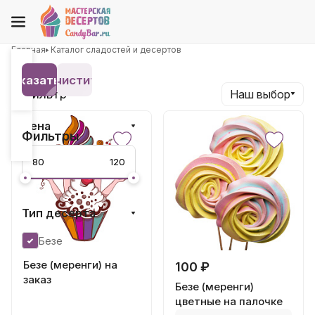
Главная
Каталог сладостей и десертов
Показать 14
Очистить
Фильтр
Наш выбор
Цена
Фильтры
Тип десерта
Безе
Безе (меренги) на
100 ₽
заказ
Безе (меренги)
цветные на палочке