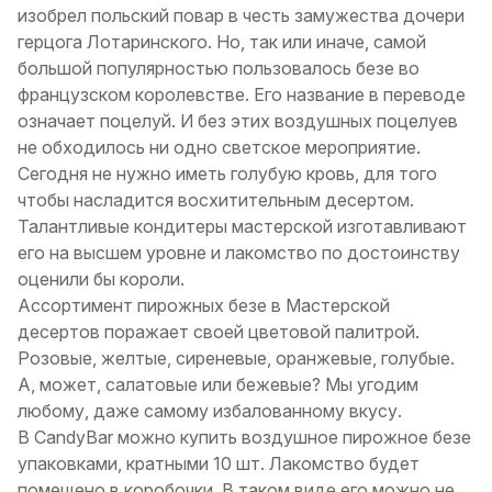
изобрел польский повар в честь замужества дочери
герцога Лотаринского. Но, так или иначе, самой
большой популярностью пользовалось безе во
французском королевстве. Его название в переводе
означает поцелуй. И без этих воздушных поцелуев
не обходилось ни одно светское мероприятие.
Сегодня не нужно иметь голубую кровь, для того
чтобы насладится восхитительным десертом.
Талантливые кондитеры мастерской изготавливают
его на высшем уровне и лакомство по достоинству
оценили бы короли.
Ассортимент пирожных безе в Мастерской
десертов поражает своей цветовой палитрой.
Розовые, желтые, сиреневые, оранжевые, голубые.
А, может, салатовые или бежевые? Мы угодим
любому, даже самому избалованному вкусу.
В CandyBar можно купить воздушное пирожное безе
упаковками, кратными 10 шт. Лакомство будет
помещено в коробочки. В таком виде его можно не