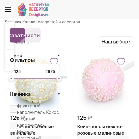
Главная
Каталог сладостей и десертов
Показать 22
Очистить
Фильтр
Наш выбор
Цена
Фильтры
Начинка
фруктовый
наполнитель Кокос
125 ₽
125 ₽
ягодный
наполнитель
Кейк-попсы белые
Кейк-попсы нежно-
Малина
ванильные
розовые малиновые
Фруктовый