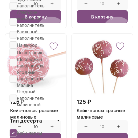
наполнитель
Апельсин
В корзину
В корзину
кокосовый
наполнитель
Внильный
наполнитель
На выбор
По желанию
Шокладный
наполнитель
Ягодный
наполнитель
Малина
Ягодный
наполнитель
125 ₽
125 ₽
малиновый
Кейк-попсы розовые
Кейк-попсы красные
малиновые
малиновые
Тип десерта
Кейк-попсы