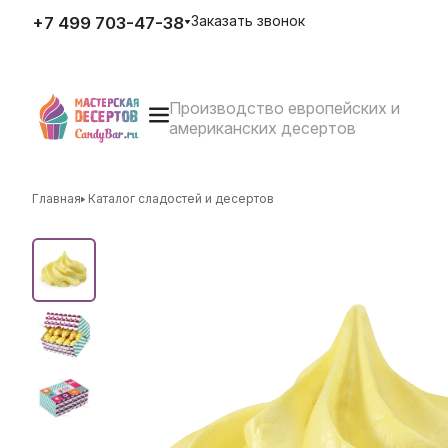
Заказать звонок
+7 499 703-47-38
Производство европейских и
E-mail
американских десертов
zakaz@candybar.ru
Адрес
г. Москва Измайловский вал
д.20 стр.3
Главная
Каталог сладостей и десертов
Режим работы
Пн. – Пт.: с 10:00 до 20:00