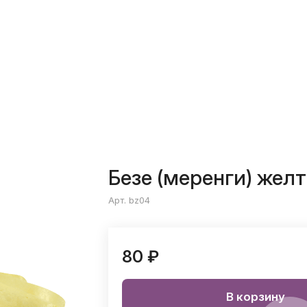
Безе (меренги) жел
Арт. bz04
80 ₽
В корзину