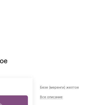
тое
Безе (меренги) желтое
Все описание