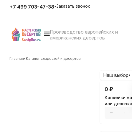
Заказать звонок
+7 499 703-47-38
Производство европейских и
E-mail
американских десертов
zakaz@candybar.ru
Адрес
г. Москва Измайловский вал
д.20 стр.3
Главная
Каталог сладостей и десертов
Режим работы
Пн. – Пт.: с 10:00 до 20:00
Наш выбор
0 ₽
Капкейки н
или девочк