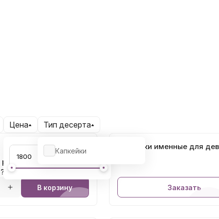
Цена
Тип десерта
Капкейки именные для дев
Капкейки
заказ
а рождение "Мальчик
а?"
В корзину
Заказать