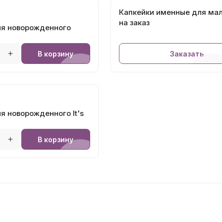
Капкейки именные для ма
на заказ
ля новорожденного
В корзину
Заказать
я новорожденного It's
В корзину