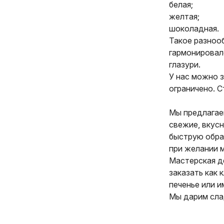
белая;
желтая;
шоколадная.
Такое разноо
гармонировал
глазури.
У нас можно з
ограничено. 
Мы предлагае
свежие, вкус
быструю обраб
при желании 
Мастерская д
заказать как 
печенье или и
Мы дарим сла