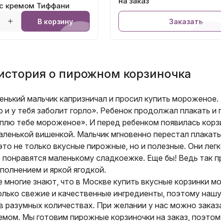
на заказ
 с кремом Тиффани
В корзину
Заказать
история о пирожном корзиночка
нький мальчик капризничал и просил купить мороженое. 
о и у тебя заболит горло». Ребенок продолжал плакать и
уплю тебе мороженое». И перед ребенком появилась корз
ленькой вишенкой. Мальчик мгновенно перестал плакать 
это не только вкусные пирожные, но и полезные. Они лег
 понравятся маленькому сладкоежке. Еще бы! Ведь так п
полнением и яркой ягодкой.
е многие знают, что в Москве купить вкусные корзинки 
олько свежие и качественные ингредиенты, поэтому наш
в разумных количествах. При желании у нас можно заказ
емом. Мы готовим пирожные корзиночки на заказ, поэтом