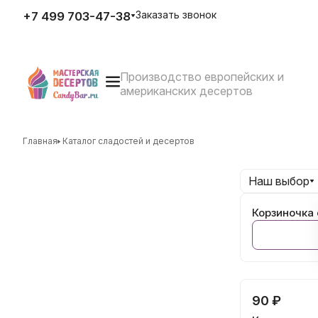
Заказать звонок
+7 499 703-47-38
Производство европейских и
E-mail
американских десертов
zakaz@candybar.ru
Адрес
г. Москва Измайловский вал
д.20 стр.3
Главная
Каталог сладостей и десертов
Режим работы
Пн. – Пт.: с 10:00 до 20:00
Наш выбор
Корзиночка 
90 ₽