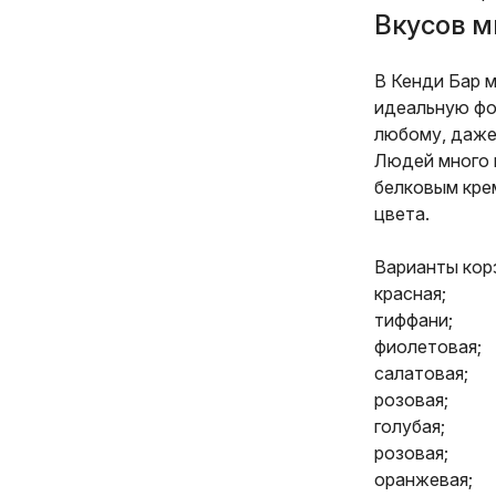
Вкусов м
В Кенди Бар 
идеальную фо
любому, даже
Людей много 
белковым кре
цвета.
Варианты корз
красная;
тиффани;
фиолетовая;
салатовая;
розовая;
голубая;
розовая;
оранжевая;