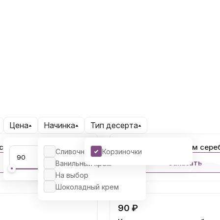
Цена
Начинка
Тип десерта
с кремом золотая
Корзиночка с кремом сере
Сливочный крем
Корзиночки
Заказать
Заказать
Ванильный крем
На выбор
Шоколадный крем
90 ₽