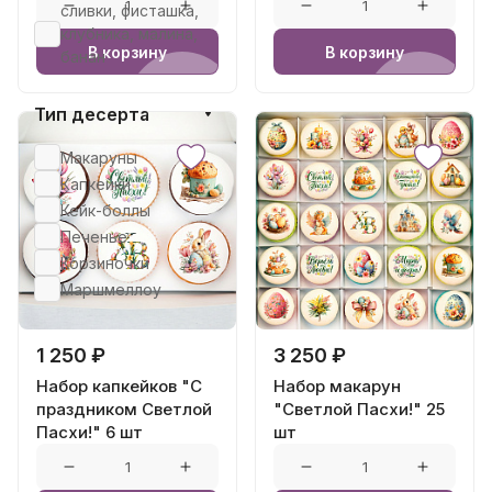
сливки, фисташка,
клубника, малина,
В корзину
В корзину
банан
Тип десерта
Макаруны
Капкейки
Кейк-боллы
Печенье
Корзиночки
Маршмеллоу
1 250 ₽
3 250 ₽
Набор капкейков "С
Набор макарун
праздником Светлой
"Светлой Пасхи!" 25
Пасхи!" 6 шт
шт