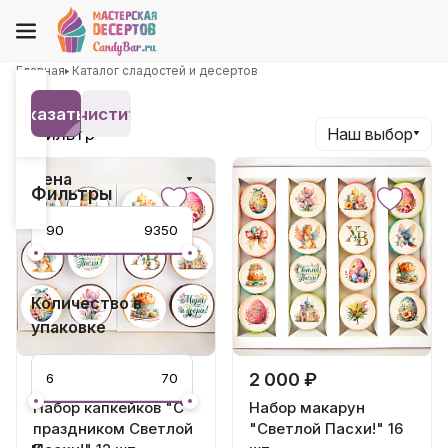
Главная
Каталог сладостей и десертов
Показать 19
Очистить
Фильтр
Наш выбор
Цена
Фильтры
Количество в
упаковке
2 100 ₽
2 000 ₽
Набор капкейков "С
Набор макарун
праздником Светлой
"Светлой Пасхи!" 16