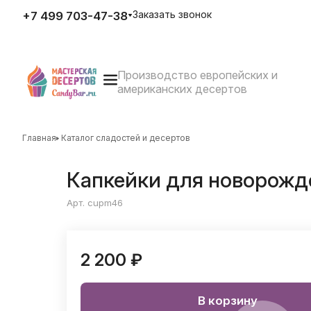
Заказать звонок
+7 499 703-47-38
Производство европейских и
E-mail
американских десертов
zakaz@candybar.ru
Адрес
г. Москва Измайловский вал
д.20 стр.3
Главная
Каталог сладостей и десертов
Режим работы
Пн. – Пт.: с 10:00 до 20:00
Капкейки для новорожденн
Арт. cupm46
2 200 ₽
В корзину