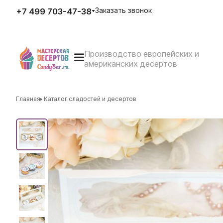
Заказать звонок
+7 499 703-47-38
Производство европейских и
E-mail
американских десертов
zakaz@candybar.ru
Адрес
г. Москва Измайловский вал
д.20 стр.3
Главная
Каталог сладостей и десертов
Режим работы
Пн. – Пт.: с 10:00 до 20:00