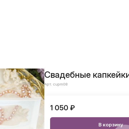
Свадебные капкейки
Арт. cupm08
1 050 ₽
В корзину