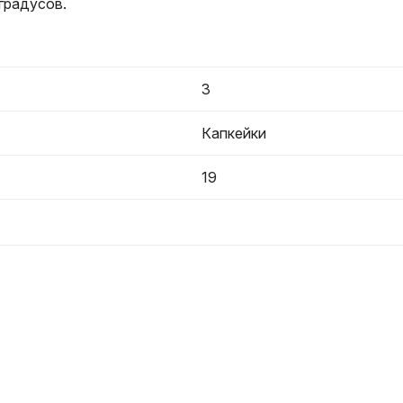
 градусов.
3
Капкейки
19