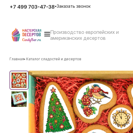
Заказать звонок
+7 499 703-47-38
Производство европейских и
E-mail
американских десертов
zakaz@candybar.ru
Адрес
г. Москва Измайловский вал
д.20 стр.3
Главная
Каталог сладостей и десертов
Режим работы
Пн. – Пт.: с 10:00 до 20:00