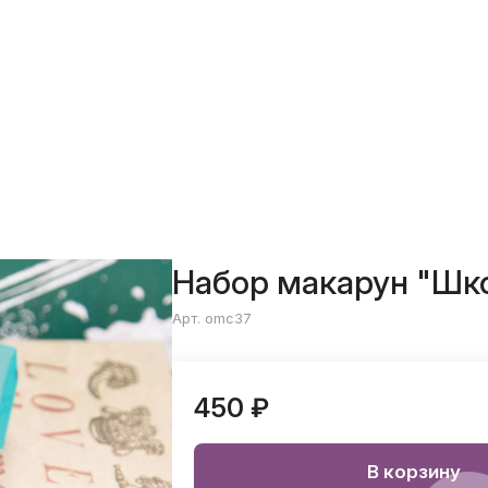
Набор макарун "Шк
Арт. omc37
450 ₽
В корзину