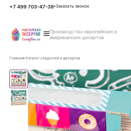
Заказать звонок
+7 499 703-47-38
Производство европейских и
E-mail
американских десертов
zakaz@candybar.ru
Адрес
г. Москва Измайловский вал
д.20 стр.3
Главная
Каталог сладостей и десертов
Режим работы
Пн. – Пт.: с 10:00 до 20:00