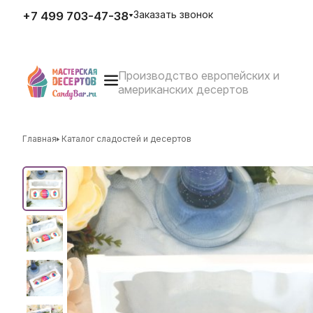
Заказать звонок
+7 499 703-47-38
Производство европейских и
E-mail
американских десертов
zakaz@candybar.ru
Адрес
г. Москва Измайловский вал
д.20 стр.3
Главная
Каталог сладостей и десертов
Режим работы
Пн. – Пт.: с 10:00 до 20:00