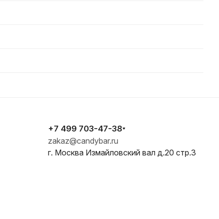
+7 499 703-47-38
zakaz@candybar.ru
г. Москва Измайловский вал д.20 стр.3
E-mail
zakaz@candybar.ru
Адрес
г. Москва Измайловский
вал д.20 стр.3