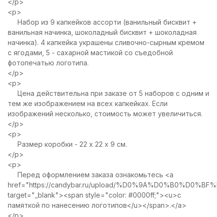
</p>
<p>
Набор из 9 капкейков ассорти (ванильный бисквит +
ванильная начинка, шоколадный бисквит + шоколадная
начинка). 4 капкейка украшены сливочно-сырным кремом
с ягодами, 5 - сахарной мастикой со съедобной
фотопечатью логотипа.
</p>
<p>
Цена действительна при заказе от 5 наборов с одним и
тем же изображением на всех капкейках. Если
изображений несколько, стоимость может увеличиться.
</p>
<p>
Размер коробки - 22 х 22 х 9 см.
</p>
<p>
Перед оформлением заказа ознакомьтесь <a
href="
https://candybar.ru/upload/%D0%9A%D0%B0
target="_blank"><span style="color: #0000ff;"><u>с
памяткой по нанесению логотипов</u></span>.</a>
</p>