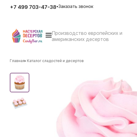
Заказать звонок
+7 499 703-47-38
Производство европейских и
E-mail
американских десертов
zakaz@candybar.ru
Адрес
г. Москва Измайловский вал
д.20 стр.3
Главная
Каталог сладостей и десертов
Режим работы
Пн. – Пт.: с 10:00 до 20:00