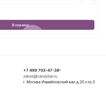
1
К
В корзину
+7 499 703-47-38
zakaz@candybar.ru
г. Москва Измайловский вал д.20 стр.3
E-mail
zakaz@candybar.ru
Адрес
г. Москва Измайловский