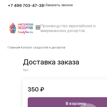
Заказать звонок
+7 499 703-47-38
Производство европейских и
E-mail
американских десертов
zakaz@candybar.ru
Адрес
г. Москва Измайловский вал
д.20 стр.3
Главная
Каталог сладостей и десертов
Режим работы
Пн. – Пт.: с 10:00 до 20:00
Доставка заказа
Арт.
350 ₽
В корзину