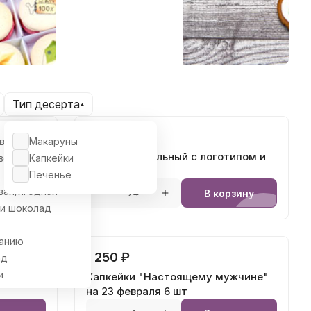
Печенье на 23 февраля
Тип десерта
175 ₽
во-ягодная
Макаруны
я
Капкейк ванильный с логотипом и
во-ягодная
Капкейки
кремом
Печенье
вая/ягодная
рзину
В корзину
 и шоколад
анию
1 250 ₽
ад
и
Капкейки "Настоящему мужчине"
на 23 февраля 6 шт
аз