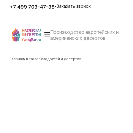
Заказать звонок
+7 499 703-47-38
Производство европейских и
E-mail
американских десертов
zakaz@candybar.ru
Адрес
г. Москва Измайловский вал
д.20 стр.3
Главная
Каталог сладостей и десертов
Режим работы
Пн. – Пт.: с 10:00 до 20:00