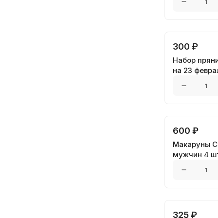
300 ₽
Набор прян
на 23 феврал
600 ₽
Макаруны С
мужчин 4 ш
325 ₽