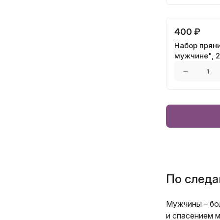
400 ₽
Набор прян
мужчине", 2
По следа
Мужчины – бол
и спасением м