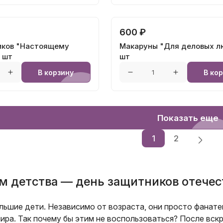
600 ₽
иков "Настоящему
Макаруны "Для деловых л
 шт
шт
В корзину
В ко
Показать еще
1
2
м детства — день защитников отечес
ьшие дети. Независимо от возраста, они просто фанатею
ира. Так почему бы этим не воспользоваться? После вск