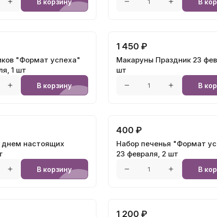
В корзину
В ко
1 450 ₽
иков "Формат успеха"
Макаруны Праздник 23 фев
я, 1 шт
шт
В корзину
В ко
400 ₽
 днем настоящих
Набор печенья "Формат ус
т
23 февраля, 2 шт
В корзину
В ко
1 200 ₽