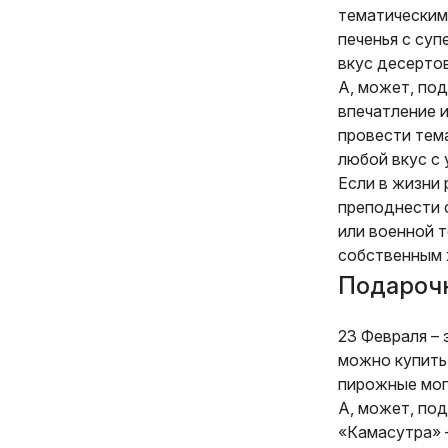
тематическим
печенья с су
вкус десерто
А, может, по
впечатление 
провести тем
любой вкус с
Если в жизни 
преподнести 
или военной 
собственным 
Подарочн
23 Февраля – 
можно купить
пирожные могу
А, может, по
«Камасутра» 