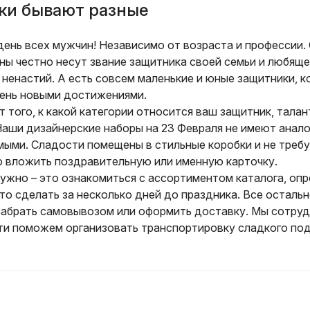
ки бывают разные
 день всех мужчин! Независимо от возраста и профессии
ны честно несут звание защитника своей семьи и любяще
 ненастий. А есть совсем маленькие и юные защитники, 
 день новыми достижениями.
 того, к какой категории относится ваш защитник, тала
Наши дизайнерские наборы на 23 Февраля не имеют анало
мыми. Сладости помещены в стильные коробки и не треб
 вложить поздравительную или именную карточку.
нужно – это ознакомиться с ассортиментом каталога, оп
то сделать за несколько дней до праздника. Все осталь
забрать самовывозом или оформить доставку. Мы сотру
и поможем организовать транспортировку сладкого пода