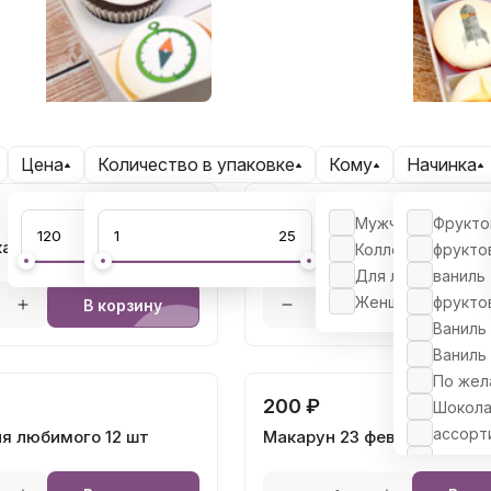
 23 февраля
Макаруны на 23 февраля
Цена
Количество в упаковке
Кому
Начинка
120 ₽
Мужчине
Фрукто
апкейки с логотипом -
Макаруны с логотипом дл
Коллеге
фрукто
компании
Для любимых
ваниль
Женщине
фрукто
В корзину
В ко
Ваниль
Ваниль
По жел
200 ₽
Шокол
ассорт
ля любимого 12 шт
Макарун 23 февраля 1 шт
под зак