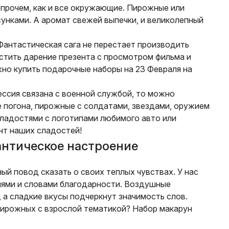
Впрочем, как и все окружающие. Пирожные или
унками. А аромат свежей выпечки, и великолепный
Фантастическая сага не перестает производить
тить дарение презента с просмотром фильма и
но купить подарочные наборы на 23 Февраля на
ессия связана с военной службой, то можно
 погона, пирожные с солдатами, звездами, оружием
сладостями с логотипами любимого авто или
нт наших сладостей!
антическое настроение
ный повод сказать о своих теплых чувствах. У нас
иями и словами благодарности. Воздушные
 а сладкие вкусы подчеркнут значимость слов.
пирожных с взрослой тематикой? Набор макарун