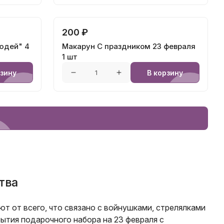
200 ₽
юдей" 4
Макарун С праздником 23 февраля
1 шт
рзину
В корзину
тва
т от всего, что связано с войнушками, стрелялками
рытия подарочного набора на 23 февраля с