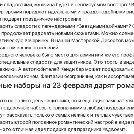
и сладостями, мужчина будет в неописуемом восторге! 
пергероями порадуют идеальными и правдоподобными рис
в подарят праздничное настроение.
дарить сладости с легендарными «Звездными войнами»? 
и продолжает радовать новыми сюжетами. Можно совмес
атическую вечеринку. В нашей Мастерской Десертов мож
 учетом ваших пожеланий.
родного человека было место для армии или же его проф
специальные сладости для защитников. Это торты в виде
техники. А автолюбителей Кенди бар может порадовать 
железным конем. Фантазии безграничны, как и ассортиме
ые наборы на 23 февраля дарят ром
это не только день защитника, но и еще один замечатель
 подарочные наборы с признаниями в любви, поздравлен
т рассказать только о самых нежных и теплых чувствах,
дарить второй половинке романтический настрой в виде 
– это отличная идея подарка для праздника «вдвоем».