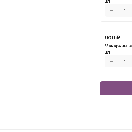
шт
600 ₽
Макаруны на
шт