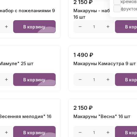
кремов
2 150 ₽
фрукто
 набор с пожеланиями 9
Макаруны - набор с пожел
16 шт
В корзину
В ко
1 490 ₽
Мамуле" 25 шт
Макаруны Камасутра 9 шт
В корзину
В ко
2 150 ₽
Весенняя мелодия" 16
Макаруны "Весна" 16 шт
В корзину
В ко