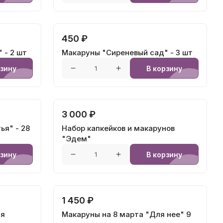
450 ₽
 - 2 шт
Макаруны "Сиреневый сад" - 3 шт
рзину
В корзину
3 000 ₽
я" - 28
Набор капкейков и макарунов
"Эдем"
рзину
В корзину
1 450 ₽
яя
Макаруны на 8 марта "Для нее" 9