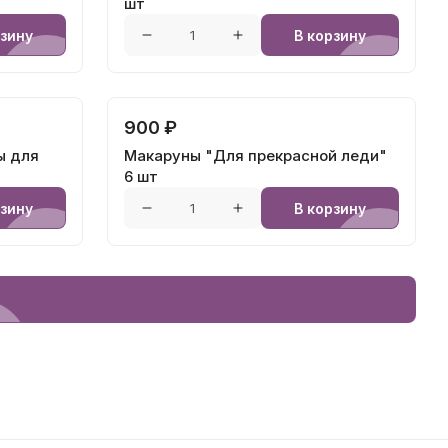
шт
рзину
В корзину
900 ₽
ы для
Макаруны "Для прекрасной леди"
6 шт
рзину
В корзину