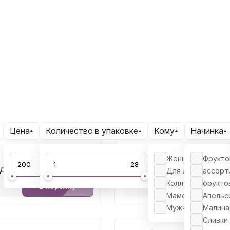
Цена
Количество в упаковке
Кому
Начинка
600 ₽
Женщине
Фрукто
Для самой ... 9 шт
Макаруны с 8 марта 4 шт
Для любимых
ассорт
Коллеге
фрукто
В корзину
В ко
Маме
Апельс
Мужчине
Малина
Сливки