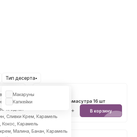
Тип десерта
2 150 ₽
во-ягодная
Макаруны
Макаруны - Камасутра 16 шт
и
Капкейки
во-ягодная
рзину
В корзину
ин, Сливки Крем, Карамель
, Кокос, Карамель
 крем, Малина, Банан, Карамель