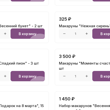
325 ₽
есенний букет" - 2 шт
Макаруны "Нежная сирень"
В корзину
В ко
3 500 ₽
ладкий пион" - 3 шт
Макаруны "Моменты счасть
шт
В корзину
В ко
1 450 ₽
одарок на 8 марта", 15
Набор макарунов "Весенн