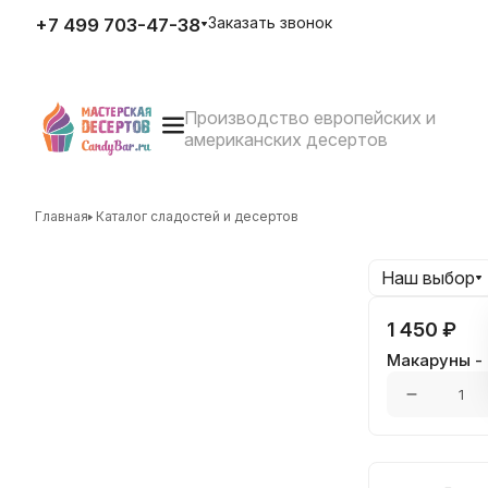
Заказать звонок
+7 499 703-47-38
Производство европейских и
E-mail
американских десертов
zakaz@candybar.ru
Адрес
г. Москва Измайловский вал
д.20 стр.3
Главная
Каталог сладостей и десертов
Режим работы
Пн. – Пт.: с 10:00 до 20:00
Наш выбор
1 450 ₽
Макаруны - 