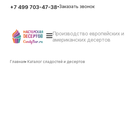
Заказать звонок
+7 499 703-47-38
Производство европейских и
E-mail
американских десертов
zakaz@candybar.ru
Адрес
г. Москва Измайловский вал
д.20 стр.3
Главная
Каталог сладостей и десертов
Режим работы
Пн. – Пт.: с 10:00 до 20:00